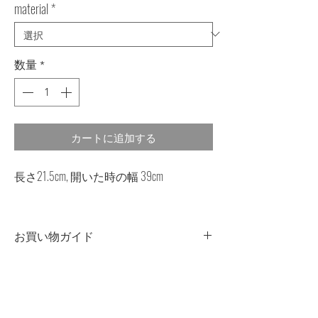
material
*
数量
*
カートに追加する
長さ21.5cm, 開いた時の幅 39cm
お買い物ガイド
・古い日本の着物生地を使用しており
ます。その為一点一点に微妙な色、風
合いなどの違いがございます。