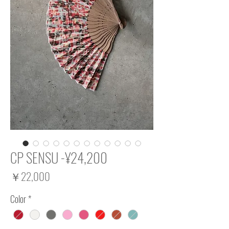
CP SENSU -¥24,200
価
￥22,000
格
Color
*