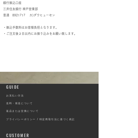
銀行振込口座
三井住友銀行 神戸営業部
普通
8921717
カ)ダウヒューセン
・
振込手数料はお客様負担となります。
・
ご注文後２日以内にお振り込みをお願い致します。
​GUIDE
​お支払い方法
​送料・発送について
返品または交換について
プライバシーポリシー /
特定商取引法に基づく表記
​CUSTOMER