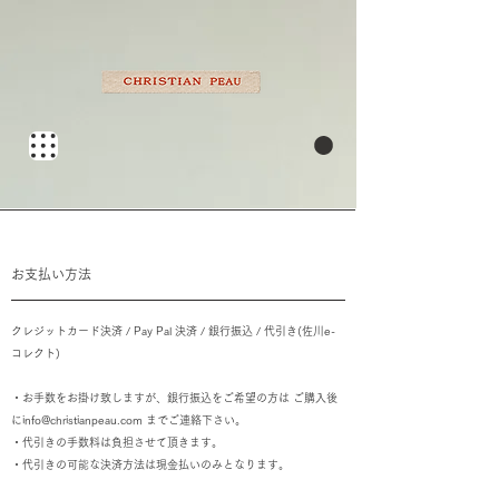
​お支払い方法
​クレジットカード決済 / Pay Pal 決済 / 銀行振込 / 代引き(佐川e-
コレクト)
・
お手数をお掛け致しますが、銀行振込をご希望の方は ご購入後
に
info@christianpeau.com
までご連絡下さい。
・
代引きの手数料は負担させて頂きます。
・代引きの可能な決済方法は現金払いのみとなります。