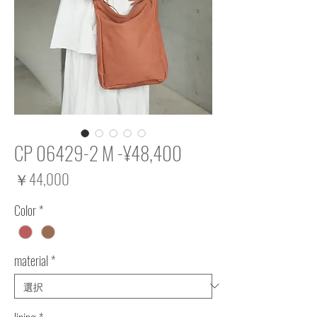
CP 06429-2 M -¥48,400
価
￥44,000
格
Color
*
material
*