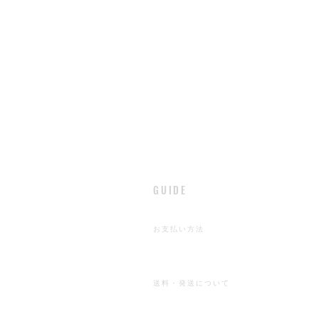
​GUIDE
​お支払い方法
​送料・発送について