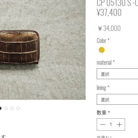
CP 05130 S -Cr
¥37,400
価
￥34,000
格
Color
*
material
*
選択
lining
*
選択
数量
*
ます。
在庫なし