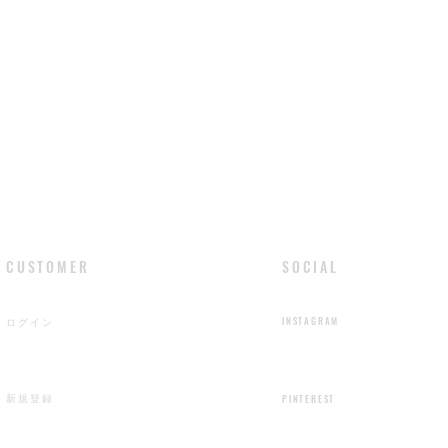
れれる筋、色の濃
を示しています。
しております。水
き取り下さい。使
管して下さい。
​CUSTOMER
​SOCIAL
ログイン
INSTAGRAM
新規登録
​PINTEREST