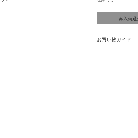
再入荷通
お買い物ガイド
染色について
・商品の一点一点
どの違いがありま
・白や淡色商品と
擦や雨、汗などの
さい。
革製品のお取り扱
厳選された原皮と
って製造されてい