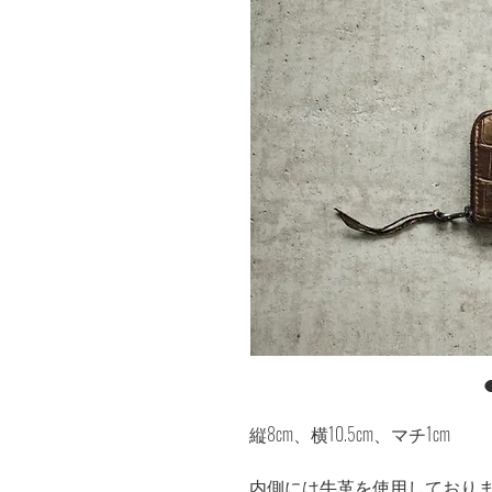
縦8cm、横10.5cm、マチ1cm
内側には牛革を使用しており