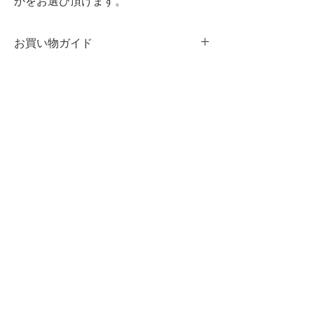
お買い物ガイド
革製品のお取り扱いについて
厳選された原皮と染料を用い熟練され
た職人によって製造されていますが、
まれに皮革の表面に見れれる筋、色の
濃淡は、天然素材ならではの特徴を示
​GUIDE
しています。また、素材を生かした仕
​お支払い方法
上げをしております。水分が付着した
​送料・発送について
場合は直ちにお拭き取り下さい。使用
返品または交換について
後は柔らかい布で空拭きし保管して下
プライバシーポリシー /
特定商取引法に基づく表記
さい。
​CUSTOMER
新規登録
ログイン