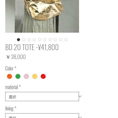
BD 20 TOTE -¥41,800
価
￥38,000
格
Color
*
material
*
lining
*