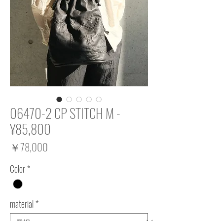
06470-2 CP STITCH M -
¥85,800
価
￥78,000
格
Color
*
material
*