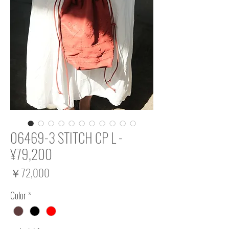
06469-3 STITCH CP L -
¥79,200
価
￥72,000
格
Color
*