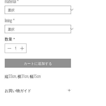
material
*
lining
*
数量
*
カートに追加する
縦33cm, 横31cm, 幅15cm
お買い物ガイド
染色について
・商品の一点一点に微妙な色、サイ