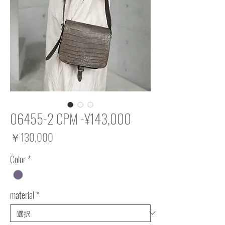
06455-2 CPM -¥143,000
価
￥130,000
格
Color
*
material
*