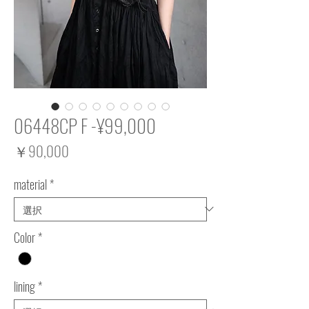
06448CP F -¥99,000
価
￥90,000
格
material
*
Color
*
lining
*