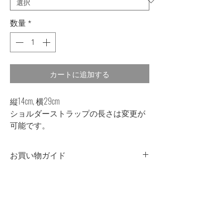
数量
*
カートに追加する
縦14cm, 横29cm
ショルダーストラップの長さは変更が
可能です。
お買い物ガイド
・商品の一点一点に微妙な色、サイ
ズ、風合いなどの違いがあります。
・白や淡色商品と組み合わせて着用す
る際は、摩擦や雨、汗などの水分によ
る色移りにご注意ください。