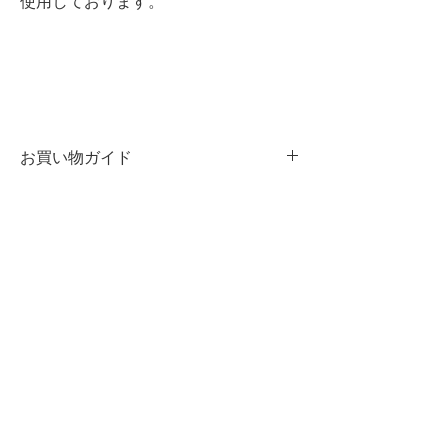
お買い物ガイド
染色について
・商品の一点一点に微妙な色、サイ
ズ、風合いなどの違いがあります。
・白や淡色商品と組み合わせて着用す
る際は、摩擦や雨、汗などの水分によ
​GUIDE
る色移りにご注意ください。
​お支払い方法
​送料・発送について
革製品のお取り扱いについて
返品または交換について
プライバシーポリシー /
特定商取引法に基づく表記
厳選された原皮と染料を用い熟練され