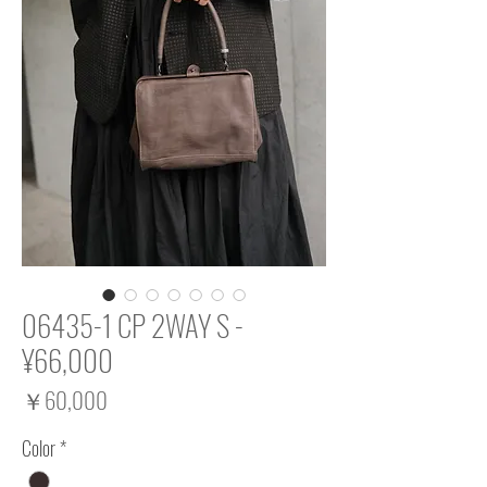
06435-1 CP 2WAY S -
¥66,000
価
￥60,000
格
Color
*