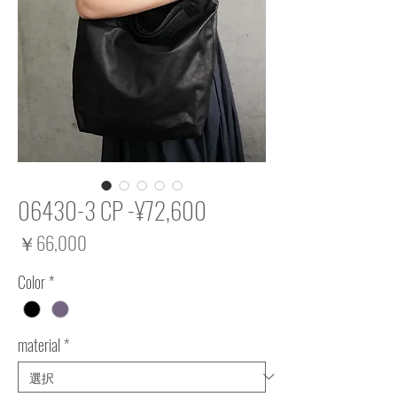
06430-3 CP -¥72,600
価
￥66,000
格
Color
*
material
*