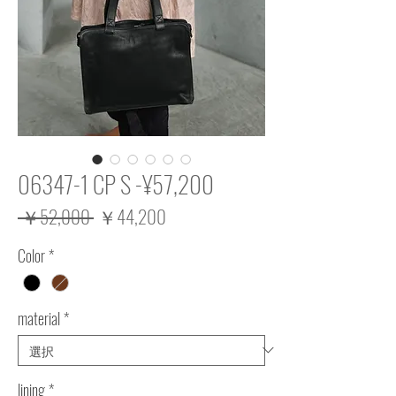
06347-1 CP S -¥57,200
通
セ
 ￥52,000 
￥44,200
常
ー
Color
*
価
ル
格
価
格
material
*
lining
*