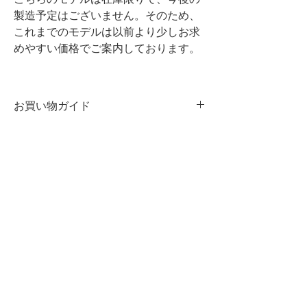
製造予定はございません。そのため、
これまでのモデルは以前より少しお求
めやすい価格でご案内しております。
お買い物ガイド
染色について
・商品の一点一点に微妙な色、サイ
ズ、風合いなどの違いがあります。
・白や淡色商品と組み合わせて着用す
る際は、摩擦や雨、汗などの水分によ
る色移りにご注意ください。
​GUIDE
​お支払い方法
革製品のお取り扱いについて
​送料・発送について
厳選された原皮と染料を用い熟練され
返品または交換について
た職人によって製造されていますが、
プライバシーポリシー /
特定商取引法に基づく表記
まれに皮革の表面に見れれる筋、色の