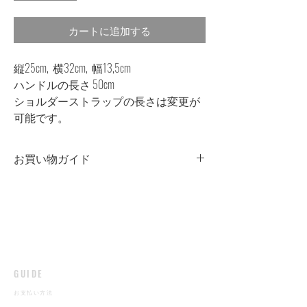
カートに追加する
縦25cm, 横32cm, 幅13,5cm
ハンドルの長さ 50cm
ショルダーストラップの長さは変更が
可能です。
お買い物ガイド
染色について
・商品の一点一点に微妙な色、サイ
ズ、風合いなどの違いがあります。
・白や淡色商品と組み合わせて着用す
る際は、摩擦や雨、汗などの水分によ
る色移りにご注意ください。
​GUIDE
​お支払い方法
革製品のお取り扱いについて