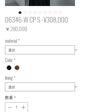
06346-W CP S -¥308,000
価
￥280,000
格
material
*
Color
*
lining
*
数量
*