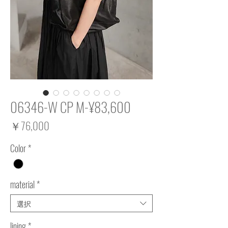
06346-W CP M-¥83,600
価
￥76,000
格
Color
*
material
*
選択
lining
*