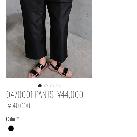
0470001 PANTS -¥44,000
価
￥40,000
格
Color
*